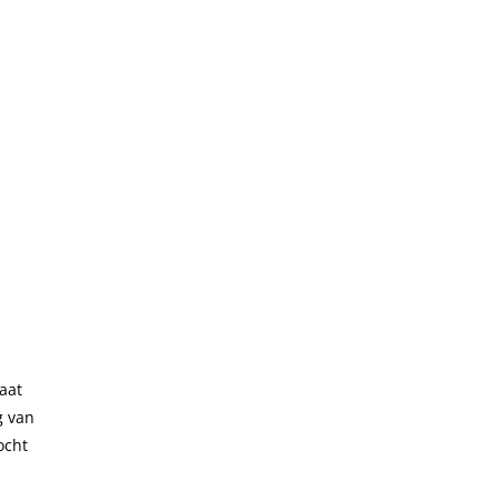
aat
g van
ocht