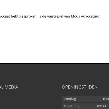
vocaat hebt gesproken, is de vuistregel van Mous Advocatuur.
AL MEDIA
OPENINGSTIJDEN
zondag
Ges
maandag
09:30
-